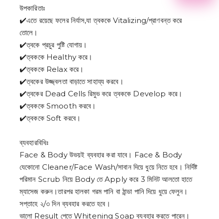
2
উপকারিতাঃ
3
✔️এতে রয়েছে ফলের নির্যাস,যা ত্বককে Vitalizing/প্রাণবন্ত করে
4
তোলে।
5
6
✔️ত্বকে প্রচুর পুষ্টি যোগায়।
7
✔️ত্বককে Healthy করে।
8
9
✔️ত্বককে Relax করে।
✔️ত্বকের উজ্জ্বলতা বাড়াতে সাহায্য করবে।
✔️ত্বকের Dead Cells রিমুভ করে ত্বককে Develop করে।
✔️ত্বককে Smooth করবে।
✔️ত্বককে Soft করবে।
ব্যবহারবিধিঃ
Face & Body উভয়ই ব্যবহার করা যাবে। Face & Body
যেকোনো Cleaner/Face Wash/সাবান দিয়ে ধুয়ে নিতে হবে। নির্দিষ্ট
পরিমান Scrub নিয়ে Body তে Apply করে 3 মিনিট আলতো হাতে
ম্যাসেজ করুন।তারপর হালকা গরম পানি বা ঠান্ডা পানি দিয়ে ধুয়ে ফেলুন।
সপ্তাহে ২/৩ দিন ব্যবহার করতে হবে।
ভালো Result পেতে Whitening Soap ব্যবহার করতে পারেন।