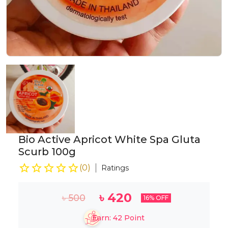
Bio Active Apricot White Spa Gluta
Scurb 100g
(
0
)
Ratings
৳
420
৳
500
16
% OFF
Earn:
42
Point