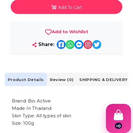
Add To Cart
Add to Wishlist
Share:
Product Details
Review (0)
SHIPPING & DELIVERY
Brand: Bio Active
Made In Thailand
Skin Type: All types of skin
Size: 100g
৳
0
1