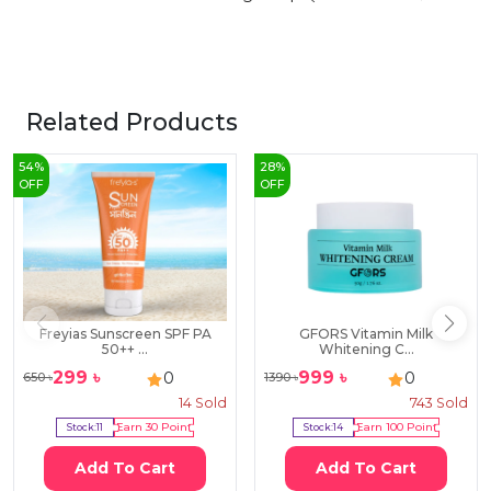
Related Products
54
%
28
%
OFF
OFF
Freyias Sunscreen SPF PA
GFORS Vitamin Milk
50++ ...
Whitening C...
299
৳
999
৳
0
0
650
৳
1390
৳
14
Sold
743
Sold
Stock:
11
Earn
30
Point
Stock:
14
Earn
100
Point
Add To Cart
Add To Cart