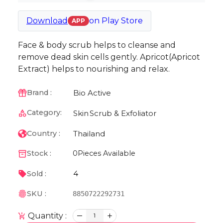
Download
on
Play Store
APP
Face & body scrub helps to cleanse and
remove dead skin cells gently. Apricot(Apricot
Extract) helps to nourishing and relax.
Bio Active
Brand :
Category:
Skin
Scrub & Exfoliator
Thailand
Country :
Stock :
0
Pieces Available
4
Sold :
SKU :
8850722292731
Quantity :
1