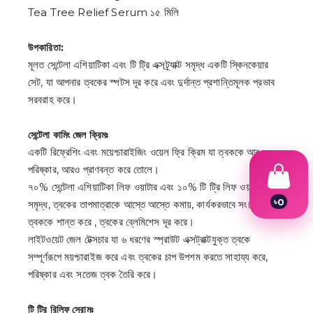
Tea Tree Relief Serum ১৫ মিলি
উপকারিতা:
মূলত সেন্টেলা এশিয়াটিকা এবং টি ট্রি এক্সট্র্যাক্ট সমৃদ্ধ একটি স্কিনকেয়ার
সেট, যা আপনার ত্বকের স্পটস দূর করে এবং দুর্দান্ত প্রশান্তিমূলক প্রভাব
সরবরাহ করে।
সেন্টেলা কামিং জেল ক্রিমঃ
একটি রিফ্রেশিং এবং ময়েশ্চারাইজিং ওয়েল ফ্রি ক্রিম যা ত্বককে আরও
পরিষ্কার, আরও প্রাণবন্ত করে তোলে।
৭০% সেন্টেলা এশিয়াটিকা লিফ ওয়াটার এবং ১০% টি ট্রি লিফ ওয়াটার
৳
0
সমৃদ্ধ, ত্বকের তাপমাত্রাকে আস্তে আস্তে কমায়, কার্যকরভাবে সংবেদনশীল
1
ত্বককে শান্ত করে , ত্বকের ব্লেমিশেস দূর করে।
2
লাইটওয়েট জেল টেক্সচার যা ৬ ধরণের স্প্রাউট এক্সট্রাক্টযুক্ত ত্বকে
3
4
সম্পূর্ণরূপে ময়শ্চারাইজ করে এবং ত্বকের চাপ উপশম করতে সাহায্য করে,
5
পরিষ্কার এবং সতেজ ত্বক তৈরি করে।
6
7
8
টি ট্রি রিলিফ সেরামঃ