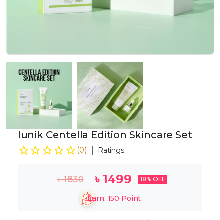
Iunik Centella Edition Skincare Set
(
0
)
Ratings
৳
1499
৳
1830
18
% OFF
Earn:
150
Point