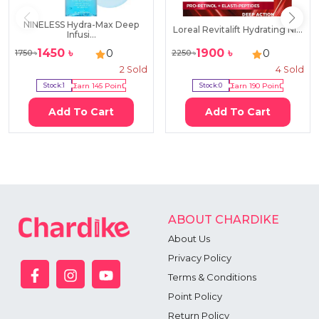
NINELESS Hydra-Max Deep
Loreal Revitalift Hydrating Ni...
Infusi...
1450
৳
1900
৳
0
0
1750
৳
2250
৳
2
Sold
4
Sold
Stock:
1
Earn
145
Point
Stock:
0
Earn
190
Point
Add To Cart
Add To Cart
ABOUT CHARDIKE
About Us
Privacy Policy
Terms & Conditions
Point Policy
Return Policy