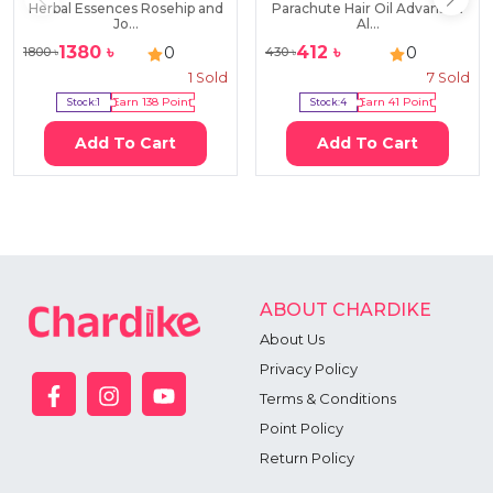
Herbal Essences Rosehip and
Parachute Hair Oil Advansed
Jo...
Al...
1380
৳
412
৳
0
0
1800
৳
430
৳
1
Sold
7
Sold
Stock:
1
Earn
138
Point
Stock:
4
Earn
41
Point
Add To Cart
Add To Cart
ABOUT CHARDIKE
About Us
Privacy Policy
Terms & Conditions
Point Policy
Return Policy