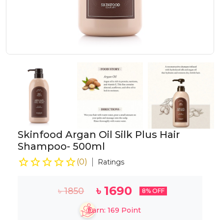
Skinfood Argan Oil Silk Plus Hair
Shampoo- 500ml
(
0
)
Ratings
৳
1690
৳
1850
8
% OFF
Earn:
169
Point