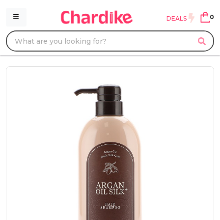
0
DEALS